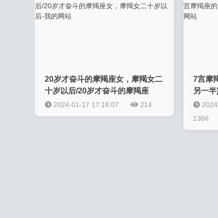
20岁才奋斗的摩羯座女，摩羯女二
7宫摩
十岁以后/20岁才奋斗的摩羯座
另一半
女，摩羯女二十岁以后-我的网站
(七宫
2024-01-17 17:18:07
214
2024
1366