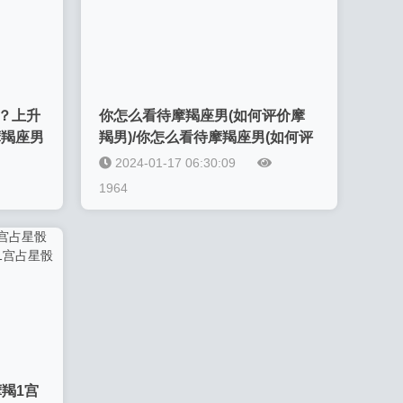
？上升
你怎么看待摩羯座男(如何评价摩
摩羯座男
羯男)/你怎么看待摩羯座男(如何评
外貌特
价摩羯男)-我的网站
2024-01-17 06:30:09
1964
羯1宫